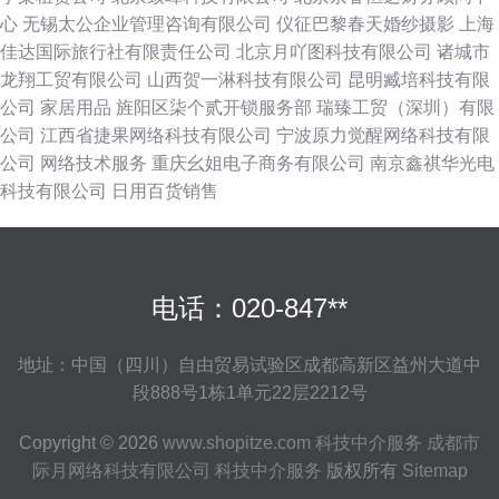
心
无锡太公企业管理咨询有限公司
仪征巴黎春天婚纱摄影
上海
佳达国际旅行社有限责任公司
北京月吖图科技有限公司
诸城市
龙翔工贸有限公司
山西贺一淋科技有限公司
昆明臧培科技有限
公司
家居用品
旌阳区柒个贰开锁服务部
瑞臻工贸（深圳）有限
公司
江西省捷果网络科技有限公司
宁波原力觉醒网络科技有限
公司
网络技术服务
重庆幺姐电子商务有限公司
南京鑫祺华光电
科技有限公司
日用百货销售
电话：020-847**
地址：中国（四川）自由贸易试验区成都高新区益州大道中
段888号1栋1单元22层2212号
Copyright © 2026
www.shopitze.com
科技中介服务
成都市
际月网络科技有限公司
科技中介服务
版权所有
Sitemap