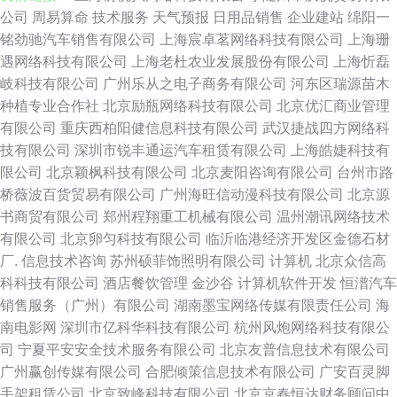
公司
周易算命
技术服务
天气预报
日用品销售
企业建站
绵阳一
铭劲驰汽车销售有限公司
上海宸卓茗网络科技有限公司
上海珊
遇网络科技有限公司
上海老杜农业发展股份有限公司
上海忻磊
岐科技有限公司
广州乐从之电子商务有限公司
河东区瑞源苗木
种植专业合作社
北京励瓶网络科技有限公司
北京优汇商业管理
有限公司
重庆西柏阳健信息科技有限公司
武汉捷战四方网络科
技有限公司
深圳市锐丰通运汽车租赁有限公司
上海皓婕科技有
限公司
北京颖枫科技有限公司
北京麦阳咨询有限公司
台州市路
桥薇波百货贸易有限公司
广州海旺信动漫科技有限公司
北京源
书商贸有限公司
郑州程翔重工机械有限公司
温州潮讯网络技术
有限公司
北京卵匀科技有限公司
临沂临港经济开发区金德石材
厂.
信息技术咨询
苏州硕菲饰照明有限公司
计算机
北京众信高
科科技有限公司
酒店餐饮管理
金沙谷
计算机软件开发
恒潽汽车
销售服务（广州）有限公司
湖南墨宝网络传媒有限责任公司
海
南电影网
深圳市亿科华科技有限公司
杭州风炮网络科技有限公
司
宁夏平安安全技术服务有限公司
北京友普信息技术有限公司
广州赢创传媒有限公司
合肥倾策信息技术有限公司
广安百灵脚
手架租赁公司
北京致峰科技有限公司
北京京春恒达财务顾问中